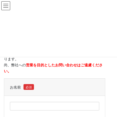
コ
ナ
ン
ビ
テ
ゲ
ン
ー
お問い合わせ
ツ
シ
へ
ョ
ス
ン
HOME
お問い合わせ
キ
に
ッ
移
プ
動
サービスに関するご質問・ご相談・お見積りを受け付けてお
ります。
尚、弊社への
営業を目的としたお問い合わせはご遠慮くださ
い。
お名前