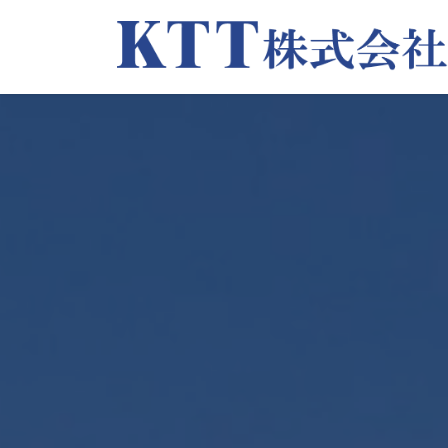
コ
ナ
ン
ビ
テ
ゲ
ン
ー
ツ
シ
へ
ョ
ス
ン
キ
に
ッ
移
プ
動